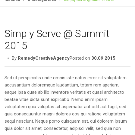
g
l
e
n
Simply Serve @ Summit
a
v
2015
i
g
By
RemedyCreativeAgency
Posted on
30.09.2015
a
t
Sed ut perspiciatis unde omnis iste natus error sit voluptatem
i
accusantium doloremque laudantium, totam rem aperiam,
o
eaque ipsa quae ab illo inventore veritatis et quasi architecto
n
beatae vitae dicta sunt explicabo. Nemo enim ipsam
voluptatem quia voluptas sit aspernatur aut odit aut fugit, sed
quia consequuntur magni dolores eos qui ratione voluptatem
sequi nesciunt. Neque porro quisquam est, qui dolorem ipsum
quia dolor sit amet, consectetur, adipisci velit, sed quia non