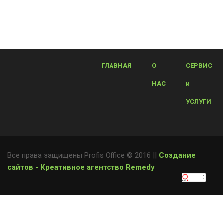
ГЛАВНАЯ
О
СЕРВИС
НАС
и
УСЛУГИ
Все права защищены Profis Office © 2016 ||
Создание
сайтов - Креативное агентство Remedy