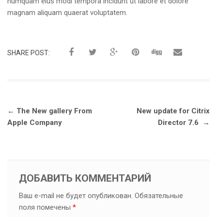
numquam eius modi tempora incidunt ut labore et dolore
magnam aliquam quaerat voluptatem.
SHARE POST:
Навигация по записям
←
The New gallery From
New update for Citrix
Apple Company
Director 7.6
→
ДОБАВИТЬ КОММЕНТАРИЙ
Ваш e-mail не будет опубликован.
Обязательные
поля помечены
*