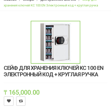
g
хранения ключей KC 100 EN Электронный код + круглая ручка
l
e
n
a
v
i
g
a
t
i
СЕЙФ ДЛЯ ХРАНЕНИЯ КЛЮЧЕЙ KC 100 EN
o
ЭЛЕКТРОННЫЙ КОД + КРУГЛАЯ РУЧКА
n
₸
165,000.00