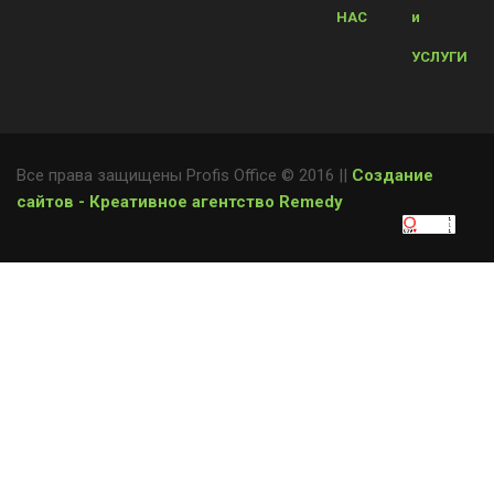
НАС
и
УСЛУГИ
Все права защищены Profis Office © 2016 ||
Создание
сайтов - Креативное агентство Remedy