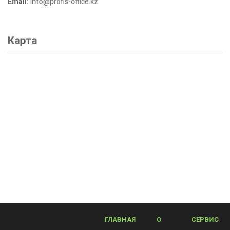
Email:
info@profis-office.kz
Карта
ГЛАВНАЯ
О
СЕРВИС