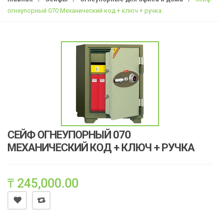
g
огнеупорный 070 Механический код + ключ + ручка
l
e
n
a
v
i
g
a
t
i
СЕЙФ ОГНЕУПОРНЫЙ 070
o
МЕХАНИЧЕСКИЙ КОД + КЛЮЧ + РУЧКА
n
₸
245,000.00