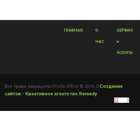
ГЛАВНАЯ
О
СЕРВИС
НАС
и
УСЛУГИ
Все права защищены Profis Office © 2016 ||
Создание
сайтов - Креативное агентство Remedy