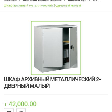
g
Шкаф архивный металлический 2-дверный малый
l
e
n
a
v
i
g
a
t
i
o
n
ШКАФ АРХИВНЫЙ МЕТАЛЛИЧЕСКИЙ 2-
ДВЕРНЫЙ МАЛЫЙ
₸
42,000.00