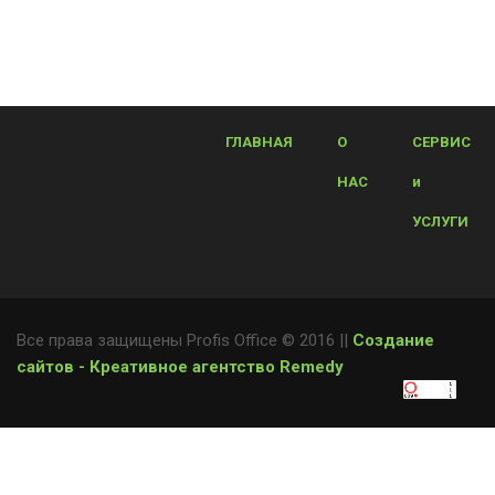
ГЛАВНАЯ
О
СЕРВИС
НАС
и
УСЛУГИ
Все права защищены Profis Office © 2016 ||
Создание
сайтов - Креативное агентство Remedy