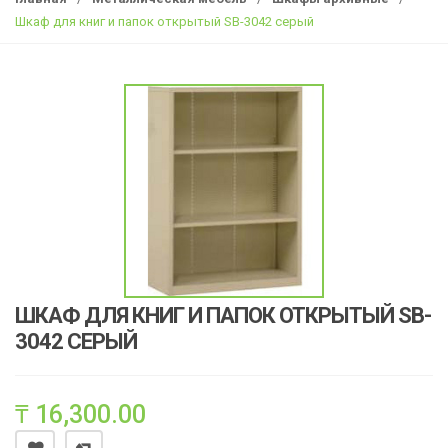
g
Шкаф для книг и папок открытый SB-3042 серый
l
e
n
a
v
i
g
a
t
i
o
n
ШКАФ ДЛЯ КНИГ И ПАПОК ОТКРЫТЫЙ SB-
3042 СЕРЫЙ
₸
16,300.00